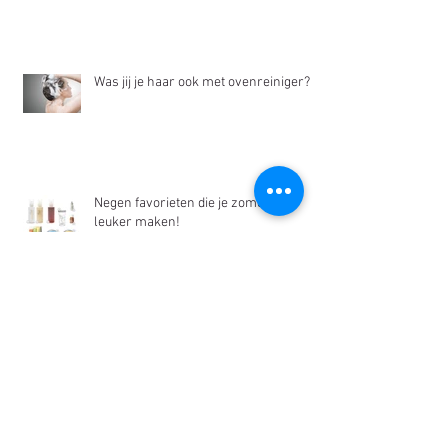
Was jij je haar ook met ovenreiniger?
Negen favorieten die je zomer nóg
leuker maken!
10 redenen waarom RINGANA het
duurzaamste bedrijf van Oostenrijk is