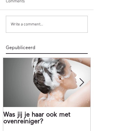
Comments
Write a comment...
Gepubliceerd
Was jij je haar ook met
Matcha, gee
ovenreiniger?
thee!