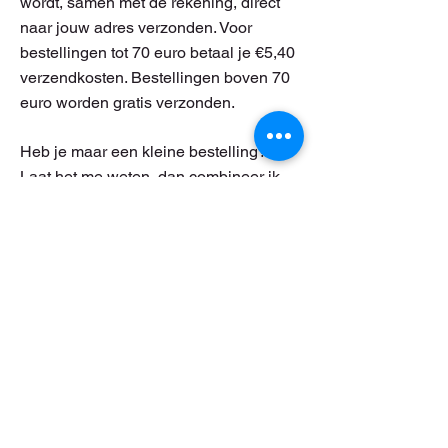
wordt, samen met de rekening, direct
naar jouw adres verzonden. Voor
bestellingen tot 70 euro betaal je €5,40
verzendkosten. Bestellingen boven 70
euro worden gratis verzonden.
​Heb je maar een kleine bestelling?
Laat het me weten, dan combineer ik
meerdere bestellingen zodat je geen
verzendkosten hoeft te betalen. In dat
geval wordt het wel naar mijn
huisadres (in Amsterdam) verzonden
waar je het op kunt halen.